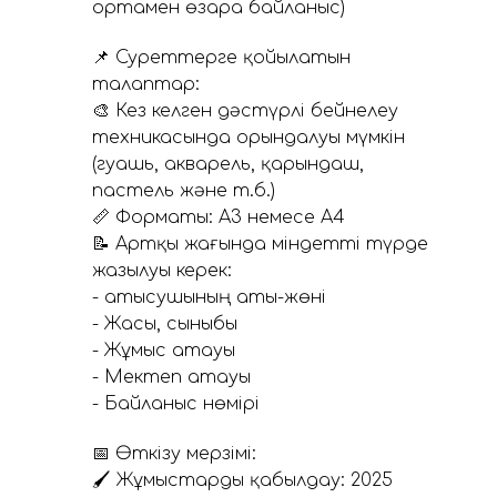
ортамен өзара байланыс)
📌 Суреттерге қойылатын
талаптар:
🎨 Кез келген дәстүрлі бейнелеу
техникасында орындалуы мүмкін
(гуашь, акварель, қарындаш,
пастель және т.б.)
📏 Форматы: А3 немесе А4
📝 Артқы жағында міндетті түрде
жазылуы керек:
- Қатысушының аты-жөні
- Жасы, сыныбы
- Жұмыс атауы
- Мектеп атауы
- Байланыс нөмірі
📅 Өткізу мерзімі:
🖌 Жұмыстарды қабылдау: 2025