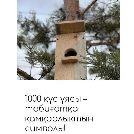
1000 құс ұясы –
табиғатқа
қамқорлықтың
символы!