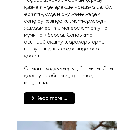
Радиобайланыс – орман қорғау
қызметінде ерекше маңызға ие. Ол
өрттің алдын алу және жедел
сөндіру кезінде қызметкерлердің
жылдам әрі тиімді әрекет етуіне
мүмкіндік береді. Сондықтан
осындай оқыту шаралары орман
шаруашылығы саласында аса
қажет.
Орман – халқымыздың байлығы. Оны
қорғау – әрбіріміздің ортақ
міндетіміз!
Read more …