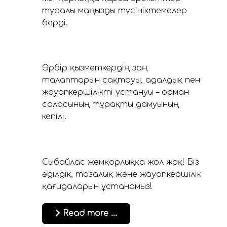
туралы маңызды түсініктемелер
берді.
Әрбір қызметкердің заң
талаптарын сақтауы, адалдық пен
жауапкершілікті ұстануы – орман
саласының тұрақты дамуының
кепілі.
Сыбайлас жемқорлыққа жол жоқ! Біз
әділдік, тазалық және жауапкершілік
қағидаларын ұстанамыз!
Read more …