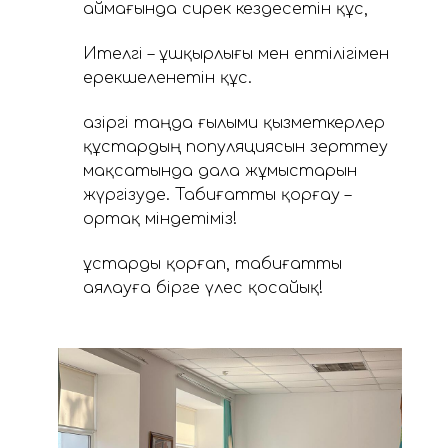
аймағында сирек кездесетін құс,
Ителгі – ұшқырлығы мен ептілігімен
ерекшеленетін құс.
Қазіргі таңда ғылыми қызметкерлер
құстардың популяциясын зерттеу
мақсатында дала жұмыстарын
жүргізуде. Табиғатты қорғау –
ортақ міндетіміз!
Құстарды қорғап, табиғатты
аялауға бірге үлес қосайық!