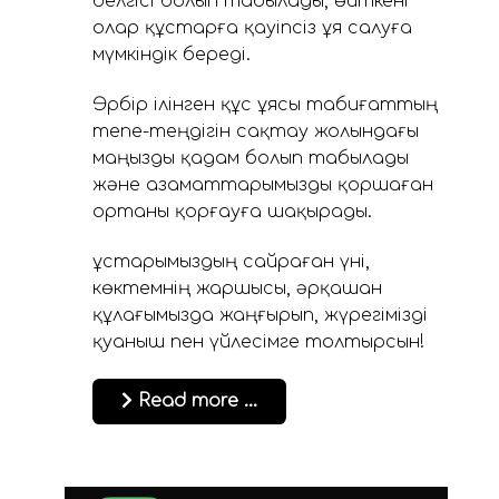
белгісі болып табылады, өйткені
олар құстарға қауіпсіз ұя салуға
мүмкіндік береді.
Әрбір ілінген құс ұясы табиғаттың
тепе-теңдігін сақтау жолындағы
маңызды қадам болып табылады
және азаматтарымызды қоршаған
ортаны қорғауға шақырады.
Құстарымыздың сайраған үні,
көктемнің жаршысы, әрқашан
құлағымызда жаңғырып, жүрегімізді
қуаныш пен үйлесімге толтырсын!
Read more …