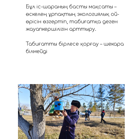
Бұл іс-шараның басты мақсаты –
өскелең ұрпақтың экологиялық ой-
өрісін өзгертіп, табиғатқа деген
жауапкершілігін арттыру.
Табиғатты бірлесе қорғау – шекара
білмейді