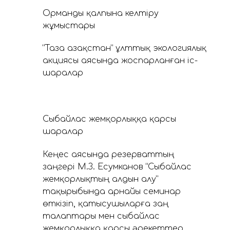
Орманды қалпына келтіру
жұмыстары
“Таза Қазақстан” ұлттық экологиялық
акциясы аясында жоспарланған іс-
шаралар
Сыбайлас жемқорлыққа қарсы
шаралар
Кеңес аясында резерваттың
заңгері М.З. Есумканов “Сыбайлас
жемқорлықтың алдын алу”
тақырыбында арнайы семинар
өткізіп, қатысушыларға заң
талаптары мен сыбайлас
жемқорлыққа қарсы әрекеттер