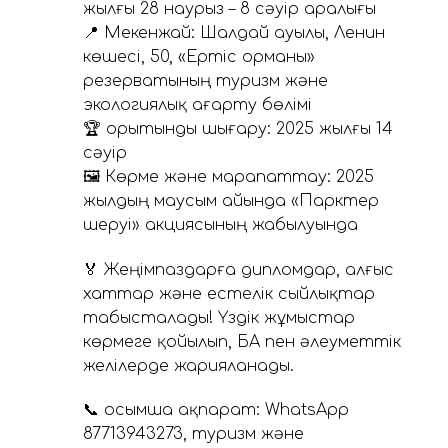
жылғы 28 наурыз – 8 сәуір аралығы
📍 Мекенжай: Шалдай ауылы, Ленин
көшесі, 50, «Ертіс орманы»
резерватының туризм және
экологиялық ағарту бөлімі
🏆 Қорытынды шығару: 2025 жылғы 14
сәуір
🖼 Көрме және марапаттау: 2025
жылдың маусым айында «Парктер
шеруі» акциясының жабылуында
🏅 Жеңімпаздарға дипломдар, алғыс
хаттар және естелік сыйлықтар
табысталады! Үздік жұмыстар
көрмеге қойылып, БАҚ пен әлеуметтік
желілерде жарияланады.
📞 Қосымша ақпарат: WhatsApp
87713943273, туризм және