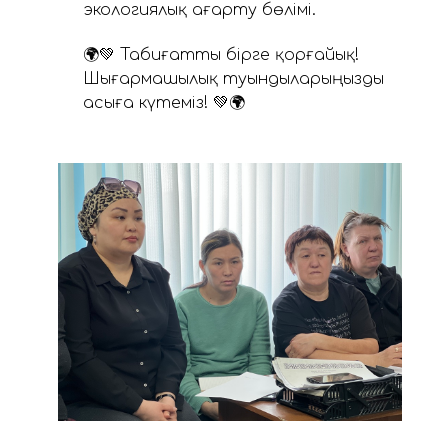
экологиялық ағарту бөлімі.
🌍💚 Табиғатты бірге қорғайық!
Шығармашылық туындыларыңызды
асыға күтеміз! 💚🌍