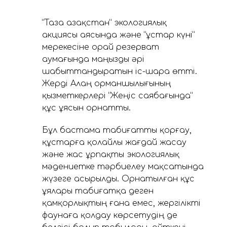
“Таза Қазақстан” экологиялық
акциясы аясында және “Құстар күні”
мерекесіне орай резерват
аумағында маңызды әрі
шабыттандыратын іс-шара өтті.
Жерді Алаң орманшылығының
қызметкерлері “Жеңіс саябағында”
құс ұясын орнатты.
Бұл бастама табиғатты қорғау,
құстарға қолайлы жағдай жасау
және жас ұрпақты экологиялық
мәдениетке тәрбиелеу мақсатында
жүзеге асырылды. Орнатылған құс
ұялары табиғатқа деген
қамқорлықтың ғана емес, жергілікті
фаунаға қолдау көрсетудің де