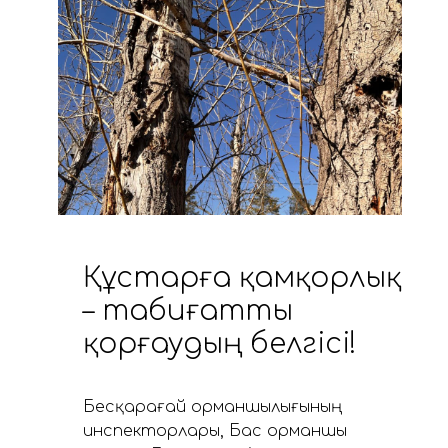
Құстарға қамқорлық
– табиғатты
қорғаудың белгісі!
Бесқарағай орманшылығының
инспекторлары, Бас орманшы