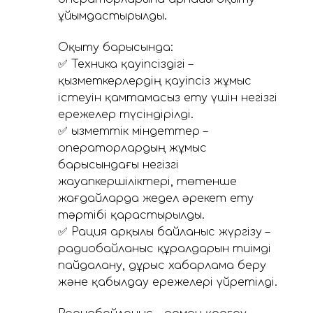
ұйымдастырылды.
Оқыту барысында:
✅ Техника қауіпсіздігі –
қызметкерлердің қауіпсіз жұмыс
істеуін қамтамасыз ету үшін негізгі
ережелер түсіндірілді.
✅ Қызметтік міндеттер –
операторлардың жұмыс
барысындағы негізгі
жауапкершіліктері, төтенше
жағдайларда жедел әрекет ету
тәртібі қарастырылды.
✅ Рация арқылы байланыс жүргізу –
радиобайланыс құралдарын тиімді
пайдалану, дұрыс хабарлама беру
және қабылдау ережелері үйретілді.