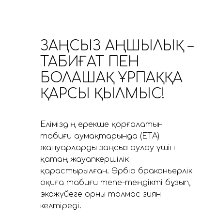
ЗАҢСЫЗ АҢШЫЛЫҚ –
ТАБИҒАТ ПЕН
БОЛАШАҚ ҰРПАҚҚА
ҚАРСЫ ҚЫЛМЫС!
Еліміздің ерекше қорғалатын
табиғи аумақтарында (ЕҚТА)
жануарларды заңсыз аулау үшін
қатаң жауапкершілік
қарастырылған. Әрбір браконьерлік
оқиға табиғи тепе-теңдікті бұзып,
экожүйеге орны толмас зиян
келтіреді.