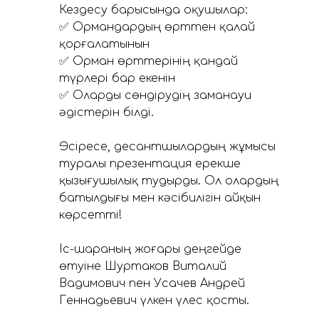
Кездесу барысында оқушылар:
✅ Ормандардың өрттен қалай
қорғалатынын
✅ Орман өрттерінің қандай
түрлері бар екенін
✅ Оларды сөндірудің заманауи
әдістерін білді.
Әсіресе, десантшылардың жұмысы
туралы презентация ерекше
қызығушылық тудырды. Ол олардың
батылдығы мен кәсібилігін айқын
көрсетті!
Іс-шараның жоғары деңгейде
өтуіне Шуртаков Виталий
Вадимович пен Усачев Андрей
Геннадьевич үлкен үлес қосты.