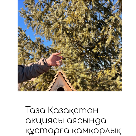
Таза Қазақстан
акциясы аясында
құстарға қамқорлық