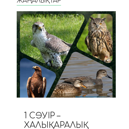
ЖАҢАЛЫҚТАР
1 СӘУІР –
ХАЛЫҚАРАЛЫҚ