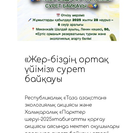
«Жер-біздің ортақ
үйіміз» сурет
байқауы
Республикалық «Таза Қазақстан»
экологиялық акциясы және
Халықаралық «Парктер
шеруі-2025»табиғатты қорғау
акциясы аясында мектеп оқушылары