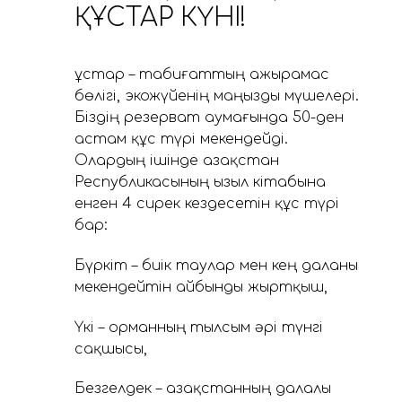
ҚҰСТАР КҮНІ!
Құстар – табиғаттың ажырамас
бөлігі, экожүйенің маңызды мүшелері.
Біздің резерват аумағында 50-ден
астам құс түрі мекендейді.
Олардың ішінде Қазақстан
Республикасының Қызыл кітабына
енген 4 сирек кездесетін құс түрі
бар:
Бүркіт – биік таулар мен кең даланы
мекендейтін айбынды жыртқыш,
Үкі – орманның тылсым әрі түнгі
сақшысы,
Безгелдек – Қазақстанның далалы