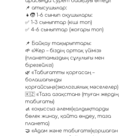
арасында сурет байқауы өтеді!
📌 Қатысушылар:
👧🧒 1-6 сынып оқушылары:
✅ 1-3 сыныптар (кіші топ)
✅ 4-6 сыныптар (жоғары топ)
📌 Байқау тақырыптары:
🌱 «Жер – біздің ортақ үйіміз»
(планетамыздың сұлулығы мен
бірегейлігі)
🌿 «Табиғатты қорғасаң –
болашағыңды
қорғайсың»(экологиялық мәселелер)
🇰🇿 «Таза Қазақстан» (туған жердің
табиғаты)
🚮 «Қоқыссыз әлем»(қалдықтарды
бөлек жинау, қайта өңдеу, таза
планета)
🤝 «Адам және табиғат»(қоршаған