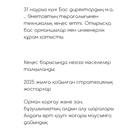
31 наурыз күні Бас директордың м.а.
Қ.Қ. Әметовтың төрағалығымен
техникалық кеңес өтті. Отырысқа
бас орманшылар мен инженерлік
құрам қатысты.
Кеңес барысында негізгі мәселелер
талқыланды:
2025 жылға қойылған стратегиялық
жоспарлар
Орман қорғау және заң
бұзушылықтың алдын алу шаралары
Алдағы өрт қаупі жоғары маусымға
дайындық