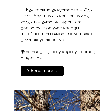
🔹 Бұл ерекше ұя құстарға жайлы
мекен болып қана қоймай, қазақ
халқының ұлттық мәдениетін
дәріптеуге де үлес қосады.
🔹 Табиғатты аялау – болашаққа
деген жауапкершілік!
🌍 Құстарды қорғау қорғау – ортақ
міндетіміз!
Read more …