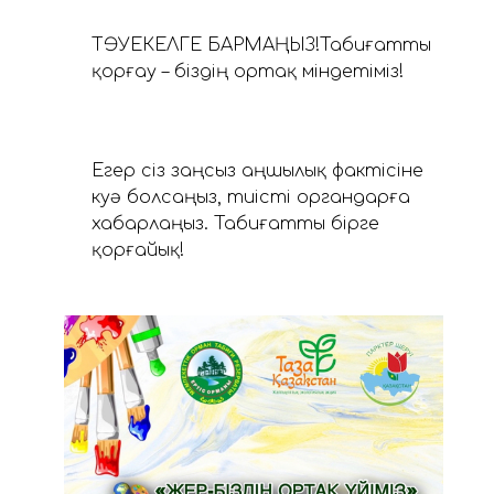
ТӘУЕКЕЛГЕ БАРМАҢЫЗ!Табиғатты
қорғау – біздің ортақ міндетіміз!
Егер сіз заңсыз аңшылық фактісіне
куә болсаңыз, тиісті органдарға
хабарлаңыз. Табиғатты бірге
қорғайық!