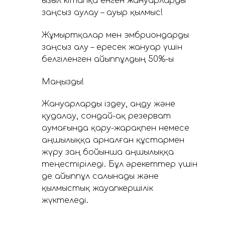
Қызыл кітапқа енген жануарларды
заңсыз аулау – ауыр қылмыс!
Жұмыртқалар мен эмбриондарды
заңсыз алу – ересек жануар үшін
белгіленген айыппұлдың 50%-ы
Маңызды!
Жануарларды іздеу, аңду және
қудалау, сондай-ақ резерват
аумағында қару-жарақпен немесе
аңшылыққа арналған құстармен
жүру заң бойынша аңшылыққа
теңестіріледі. Бұл әрекеттер үшін
де айыппұл салынады және
қылмыстық жауапкершілік
жүктеледі.