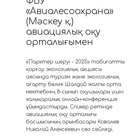
ФБУ
«Авиалесоохрана»
(Мәскеу қ.)
авиациялық оқу
орталығымен
«Парктер шеруі – 2025» табиғатты
қорғау экологиялық акциясы
аясында туризм және экологиялық
ағарту бөлімі Шалдай жалпы орта
мектебінің 8-сынып оқушылары үшін
халықаралық онлайн-конференция
ұйымдастырды. Спикер ретінде
авиациялық оқу орталығы
басшысының орынбасары Ковалев
Николай Алексеевич сөз сөйледі.