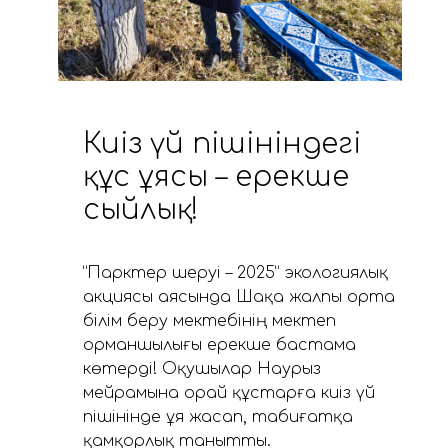
Киіз үй пішініндегі
құс ұясы – ерекше
сыйлық!
”Парктер шеруі – 2025” экологиялық
акциясы аясында Шақа жалпы орта
білім беру мектебінің мектеп
орманшылығы ерекше бастама
көтерді! Оқушылар Наурыз
мейрамына орай құстарға киіз үй
пішінінде ұя жасап, табиғатқа
қамқорлық танытты.