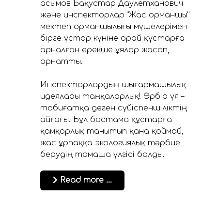
Қасымов Бақустар Даулетханович
және инспекторлар ”Жас орманшы”
мектеп орманшылығы мүшелерімен
бірге Құстар күніне орай құстарға
арналған ерекше ұялар жасап,
орнатты.
Инспекторлардың шығармашылық
идеялары таңқаларлық! Әрбір ұя –
табиғатқа деген сүйіспеншіліктің
айғағы. Бұл бастама құстарға
қамқорлық танытып қана қоймай,
жас ұрпаққа экологиялық тәрбие
берудің тамаша үлгісі болды.
Read more …