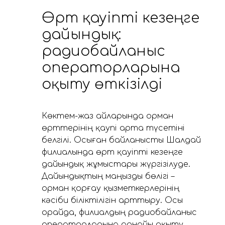
️Өрт қауіпті кезеңге
дайындық:
радиобайланыс
операторларына
оқыту өткізілді
Көктем-жаз айларында орман
өрттерінің қаупі арта түсетіні
белгілі. Осыған байланысты Шалдай
филиалында өрт қауіпті кезеңге
дайындық жұмыстары жүргізілуде.
Дайындықтың маңызды бөлігі –
орман қорғау қызметкерлерінің
кәсіби біліктілігін арттыру. Осы
орайда, филиалдың радиобайланыс
операторларына арнайы оқыту