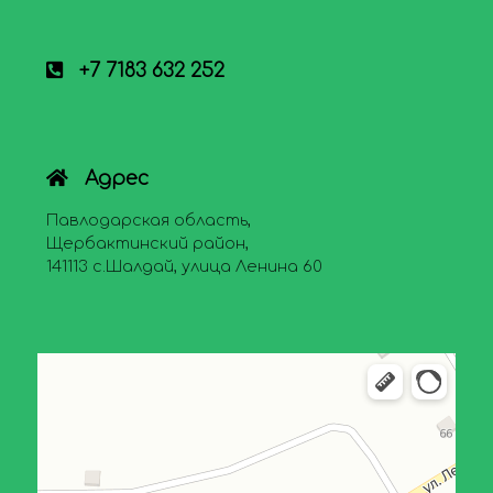
+7 7183 632 252
Адрес
Павлодарская область,
Щербактинский район,
141113 с.Шалдай, улица Ленина 60