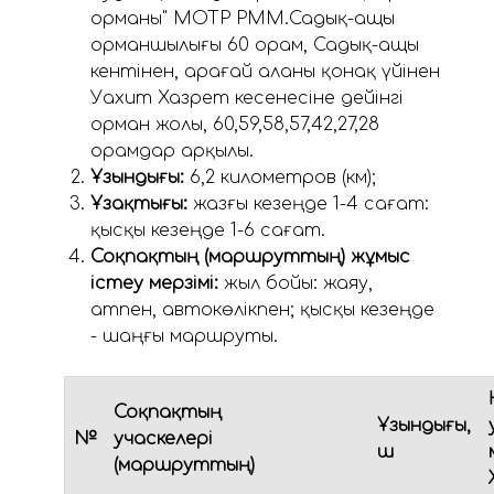
орманы" МОТР РММ.Садық-ащы
орманшылығы 60 орам, Садық-ащы
кентінен, Қарағай аланы қонақ үйінен
Уахит Хазрет кесенесіне дейінгі
орман жолы, 60,59,58,57,42,27,28
орамдар арқылы.
Ұзындығы:
6,2 километров (км);
Ұзақтығы:
жазғы кезеңде 1-4 сағат:
қысқы кезеңде 1-6 сағат.
Соқпақтың (маршруттың) жұмыс
істеу мерзімі:
жыл бойы: жаяу,
атпен, автокөлікпен; қысқы кезеңде
- шаңғы маршруты.
Соқпақтың
Ұзындығы,
№
учаскелері
ш
(маршруттың)