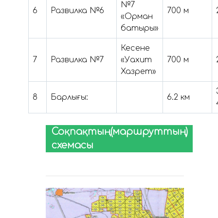
№7
6
Развилка №6
700 м
«Орман
батыры»
Кесене
7
Развилка №7
«Уахит
700 м
Хазрет»
8
Барлығы:
6.2 км
Соқпақтың(маршруттың)
схемасы