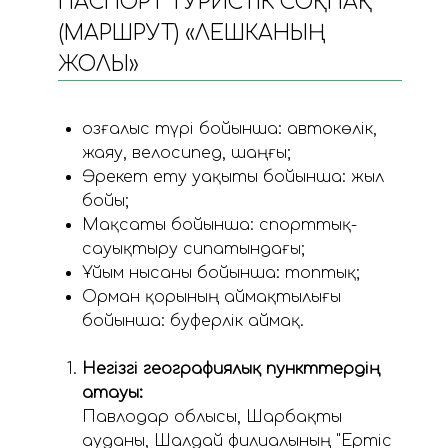
ПАСПОРТ ТУРИСТІК СОҚПАҚ
(МАРШРУТ) «ЛЕШКАНЫҢ
ЖОЛЫ»
Қозғалыс түрі бойынша: автокөлік,
жаяу, велосипед, шаңғы;
Әрекет ету уақыты бойынша: жыл
бойы;
Мақсаты бойынша: спорттық-
сауықтыру сипатындағы;
Ұйым нысаны бойынша: топтық;
Орман қорының аймақтылығы
бойынша: буферлік аймақ.
Негізгі географиялық пункттердің
атауы:
Павлодар облысы, Шарбақты
ауданы, Шалдай филиалының "Ертіс