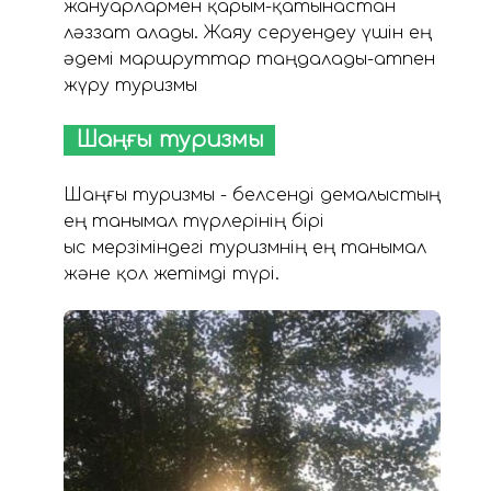
жануарлармен қарым-қатынастан
ләззат алады. Жаяу серуендеу үшін ең
әдемі маршруттар таңдалады-атпен
жүру туризмы
Шаңғы туризмы
Шаңғы туризмы - белсенді демалыстың
ең танымал түрлерінің бірі
Қыс мерзіміндегі туризмнің ең танымал
және қол жетімді түрі.