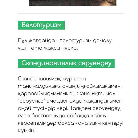
Велотуризм
Бұл жағдайда - велотуризм демалу
үшін өте жақсы нұсқа.
Скандинавиялық серуендеу
Скандинавиялық жүрістің
танымалдылығы оның ыңғайлылығымен,
қарапайымдылығымен және ықтимал
"серуенге" эмоционалды жақындығымен
оңай түсіндіріледі. Таяқпен серуендеу,
егер бастапқыда сабаққа қарсы
көрсетілімдер болса ғана зиян келтіруі
мүмкін.