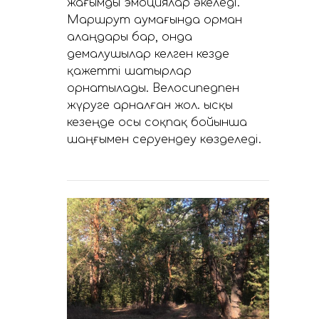
жағымды эмоциялар әкеледі.
Маршрут аумағында орман
алаңдары бар, онда
демалушылар келген кезде
қажетті шатырлар
орнатылады. Велосипедпен
жүруге арналған жол. Қысқы
кезеңде осы соқпақ бойынша
шаңғымен серуендеу көзделеді.