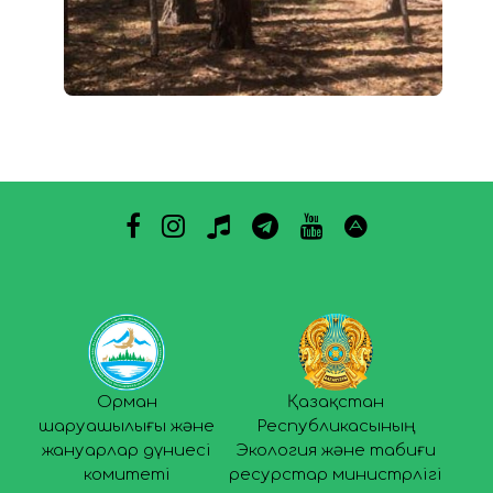
Орман
Қазақстан
шаруашылығы және
Республикасының
жануарлар дүниесі
Экология және табиғи
комитеті
ресурстар министрлігі