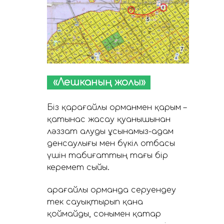
«Лешканың жолы»
Біз қарағайлы орманмен қарым –
қатынас жасау қуанышынан
ләззат алуды ұсынамыз-адам
денсаулығы мен бүкіл отбасы
үшін табиғаттың тағы бір
керемет сыйы.
Қарағайлы орманда серуендеу
тек сауықтырып қана
қоймайды, сонымен қатар