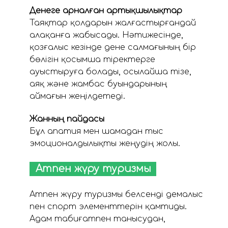
Денеге арналған артықшылықтар
Таяқтар қолдарын жалғастырғандай
алақанға жабысады. Нәтижесінде,
қозғалыс кезінде дене салмағының бір
бөлігін қосымша тіректерге
ауыстыруға болады, осылайша тізе,
аяқ және жамбас буындарының
аймағын жеңілдетеді.
Жанның пайдасы
Бұл апатия мен шамадан тыс
эмоционалдылықты жеңудің жолы.
Атпен жүру туризмы
Атпен жүру туризмы белсенді демалыс
пен спорт элементтерін қамтиды.
Адам табиғатпен танысудан,