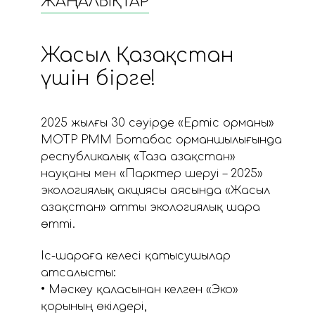
ЖАҢАЛЫҚТАР
Жасыл Қазақстан
үшін бірге!
2025 жылғы 30 сәуірде «Ертіс орманы»
МОТР РММ Ботабас орманшылығында
республикалық «Таза Қазақстан»
науқаны мен «Парктер шеруі – 2025»
экологиялық акциясы аясында «Жасыл
Қазақстан» атты экологиялық шара
өтті.
Іс-шараға келесі қатысушылар
атсалысты:
• Мәскеу қаласынан келген «Эко»
қорының өкілдері,