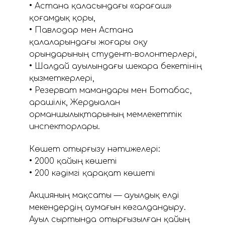
• Астана қаласындағы «Қарағаш»
қоғамдық қоры,
• Павлодар мен Астана
қалаларындағы жоғары оқу
орындарының студент-волонтерлері,
• Шалдай ауылындағы шекара бекетінің
қызметкерлері,
• Резерват мамандары мен Ботабас,
Қарашілік, Жердыалан
орманшылықтарының мемлекеттік
инспекторлары.
Көшет отырғызу нәтижелері:
• 2000 қайың көшеті
• 200 кәдімгі қарақат көшеті
Акцияның мақсаты — ауылдық елді
мекендердің аумағын көгалдандыру.
Ауыл сыртында отырғызылған қайың