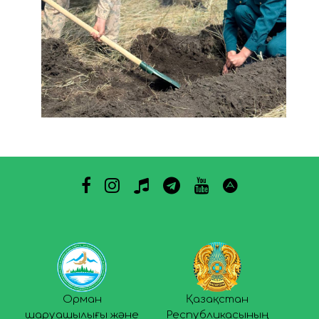
Орман
Қазақстан
шаруашылығы және
Республикасының