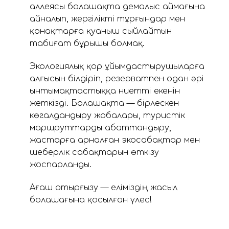
аллеясы болашақта демалыс аймағына
айналып, жергілікті тұрғындар мен
қонақтарға қуаныш сыйлайтын
табиғат бұрышы болмақ.
Экологиялық қор ұйымдастырушыларға
алғысын білдіріп, резерватпен одан әрі
ынтымақтастыққа ниетті екенін
жеткізді. Болашақта — бірлескен
көгалдандыру жобалары, туристік
маршруттарды абаттандыру,
жастарға арналған экосабақтар мен
шеберлік сабақтарын өткізу
жоспарланды.
Ағаш отырғызу — еліміздің жасыл
болашағына қосылған үлес!