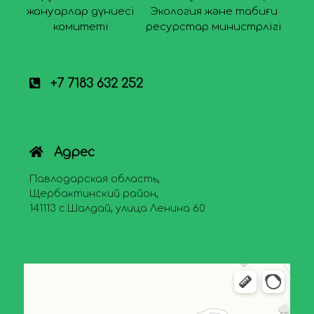
жануарлар дүниесі
Экология және табиғи
комитеті
ресурстар министрлігі
+7 7183 632 252
Адрес
Павлодарская область,
Щербактинский район,
141113 с.Шалдай, улица Ленина 60