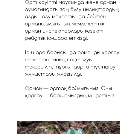
Өрт қауіпті маусымда және орман
аумағындағы заң бұзушылықтардың
алдын алу мақсатында Сейтен
орманшылығының мемлекеттік
орман инспекторлары кезекті
рейдтік іс-шара өткізді.
⠀
Іс-шара барысында орманды қорғау
талаптарының сақталуы
тексеріліп, тұрғындарға түсіндіру
жұмыстары жүргізілді.
⠀
Орман — ортақ байлығымыз. Оны
қорғау — баршамыздың міндетіміз.
⠀