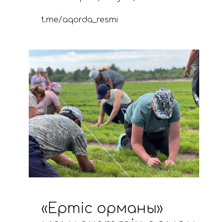
t.me/aqorda_resmi
«Ертіс орманы»