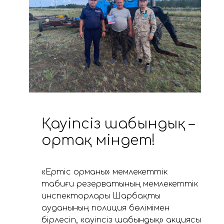
Қауіпсіз шабындық –
ортақ міндет!
«Ертіс орманы» мемлекеттік
табиғи резерватының мемлекеттік
инспекторлары Шарбақты
ауданының полиция бөлімімен
бірлесіп, «Қауіпсіз шабындық» акциясы