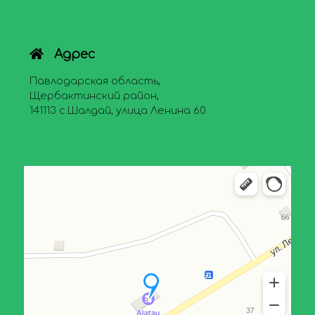
Адрес
Павлодарская область,
Щербактинский район,
141113 с.Шалдай, улица Ленина 60