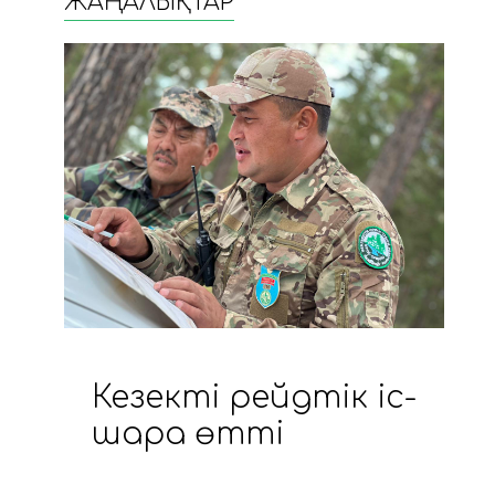
ЖАҢАЛЫҚТАР
Кезекті рейдтік іс-
шара өтті