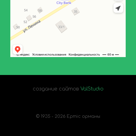
создание сайтов
ValStudio
© 1935 - 2026 Ертіс орманы