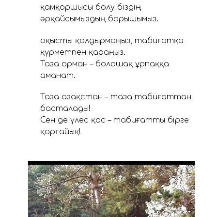
қамқоршысы болу біздің
әрқайсымыздың борышымыз.
Қоқысты қалдырмаңыз, табиғатқа
құрметпен қараңыз.
Таза орман – болашақ ұрпаққа
аманат.
Таза Қазақстан – таза табиғаттан
басталады!
Сен де үлес қос – табиғатты бірге
қорғайық!