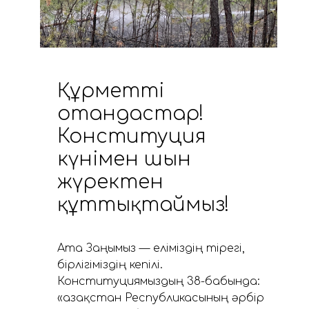
Құрметті
отандастар!
Конституция
күнімен шын
жүректен
құттықтаймыз!
Ата Заңымыз — еліміздің тірегі,
бірлігіміздің кепілі.
Конституциямыздың 38-бабында:
«Қазақстан Республикасының әрбір