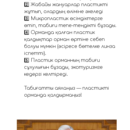
2️⃣ Жабайы жануарлар пластикті
жұтып, олардың өліміне әкеледі
3️⃣ Микропластик өсімдіктерге
өтіп, табиғи тепе-теңдікті бұзады.
4️⃣ Орманда қалған пластик
қалдықтар орман өртіне себеп
болуы мүмкін (әсіресе бөтелке линза
іспетті).
5️⃣ Пластик орманның табиғи
сұлулығын бұзады, экотуризмге
кедергі келтіреді.
⠀
Табиғатты аялаңыз — пластикті
орманда қалдырмаңыз!
⠀