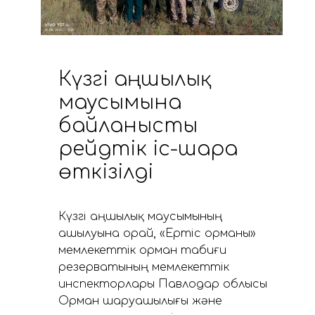
Күзгі аңшылық
маусымына
байланысты
рейдтік іс-шара
өткізілді
Күзгі аңшылық маусымының
ашылуына орай, «Ертіс орманы»
мемлекеттік орман табиғи
резерватының мемлекеттік
инспекторлары Павлодар облысы
Орман шаруашылығы және