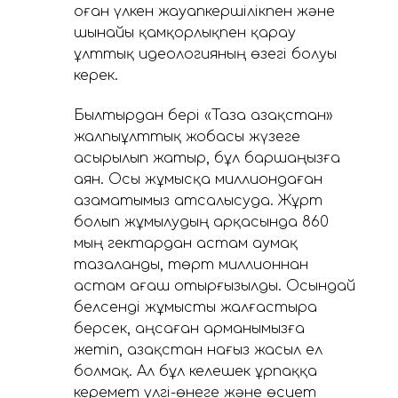
оған үлкен жауапкершілікпен және
шынайы қамқорлықпен қарау
ұлттық идеологияның өзегі болуы
керек.
Былтырдан бері «Таза Қазақстан»
жалпыұлттық жобасы жүзеге
асырылып жатыр, бұл баршаңызға
аян. Осы жұмысқа миллиондаған
азаматымыз атсалысуда. Жұрт
болып жұмылудың арқасында 860
мың гектардан астам аумақ
тазаланды, төрт миллионнан
астам ағаш отырғызылды. Осындай
белсенді жұмысты жалғастыра
берсек, аңсаған арманымызға
жетіп, Қазақстан нағыз жасыл ел
болмақ. Ал бұл келешек ұрпаққа
керемет үлгі-өнеге және өсиет