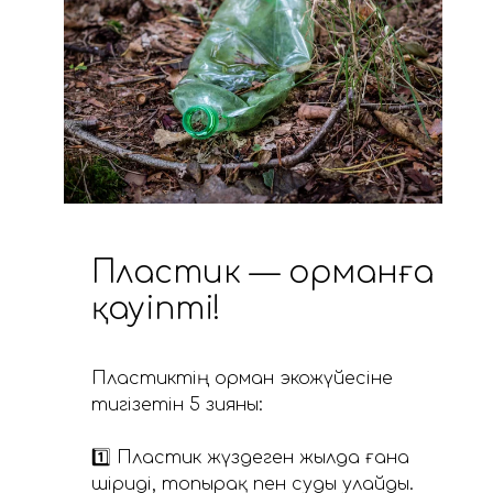
Пластик — орманға
қауіпті!
Пластиктің орман экожүйесіне
тигізетін 5 зияны:
⠀
1️⃣ Пластик жүздеген жылда ғана
шіриді, топырақ пен суды улайды.