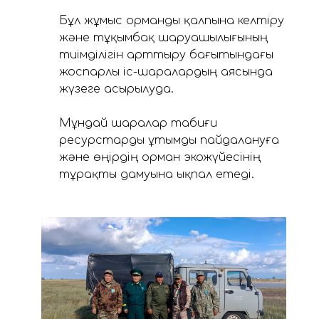
⠀
Бұл жұмыс орманды қалпына келтіру
және тұқымбақ шаруашылығының
тиімділігін арттыру бағытындағы
жоспарлы іс-шаралардың аясында
жүзеге асырылуда.
Мұндай шаралар табиғи
ресурстарды ұтымды пайдалануға
және өңірдің орман экожүйесінің
тұрақты дамуына ықпал етеді.