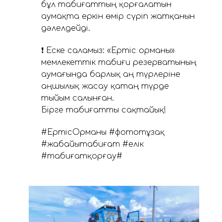
бұл табиғаттың қорғалатын
аумақта еркін өмір сүріп жатқанын
дәлелдейді.
❗ Еске саламыз: «Ертіс орманы»
мемлекеттік табиғи резерватының
аумағында барлық аң түрлеріне
аңшылық жасау қатаң түрде
тыйым салынған.
Бірге табиғатты сақтайық!
#ЕртісОрманы #фототұзақ
#жабайытабиғат #елік
#табиғатқорғау#