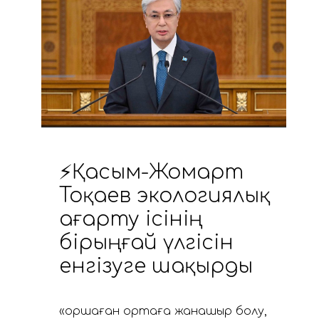
⚡Қасым-Жомарт
Тоқаев экологиялық
ағарту ісінің
бірыңғай үлгісін
енгізуге шақырды
«Қоршаған ортаға жанашыр болу,