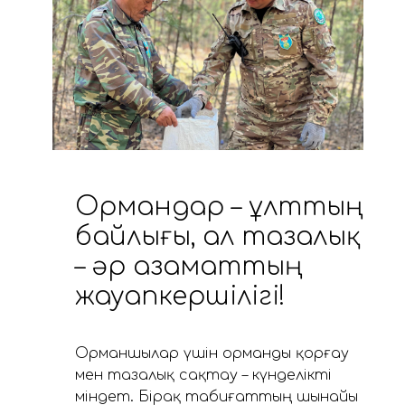
Ормандар – ұлттың
байлығы, ал тазалық
– әр азаматтың
жауапкершілігі!
Орманшылар үшін орманды қорғау
мен тазалық сақтау – күнделікті
міндет. Бірақ табиғаттың шынайы