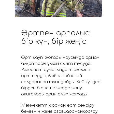
Өртпен арпалыс:
бір күн, бір жеңіс
Өрт қаупі жоғары маусымда орман
алқаптары үлкен сынға түсуде.
Резерват аумағында тіркелген
өрттердің 95%-ы найзағай
салдарынан туындайды. Кей күндері
бірден бірнеше жерде жану
оқиғалары орын алып жатады.
Мемлекеттік орман өрт сөндіру
бөлімінің және Қазавиаорманқорғау