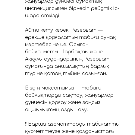
жануарлар дүниесі аумақтық
инспекциясымен бірлесіп рейдтік іс-
шара өткізді.
Айта кету керек, Резерват —
ерекше қорғалатын табиғи аумақ
мәртебесіне ие. Осыған
байланысты Шарбақты және
Аққулы аудандарының Резерват
аумағында аңшылықтың барлық
түріне қатаң тыйым салынған.
Біздің мақсатымыз — табиғи
байлықтарды сақтау, жануарлар
дүниесін қорғау және заңсыз
аңшылықтың алдын алу.
❗ Барша азаматтарды табиғатты
құрметтеуге және қолданыстағы