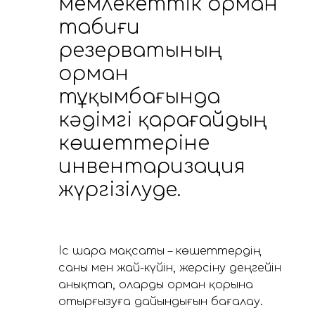
мемлекеттік орман
табиғи
резерватының
орман
тұқымбағында
кәдімгі қарағайдың
көшеттеріне
инвентаризация
жүргізілуде.
Іс шара мақсаты – көшеттердің
саны мен жай-күйін, жерсіну деңгейін
анықтап, оларды орман қорына
отырғызуға дайындығын бағалау.