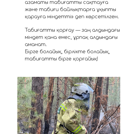
азаматы табиғатты сақтауға
және табиғи байлықтарға ұқыпты
қарауға міндетті» деп көрсетілген.
Табиғатты қорғау — заң алдындағы
міндет қана емес, ұрпақ алдындағы
аманат.
Бірге болайық, бірлікте болайық,
табиғатты бірге қорғайық!