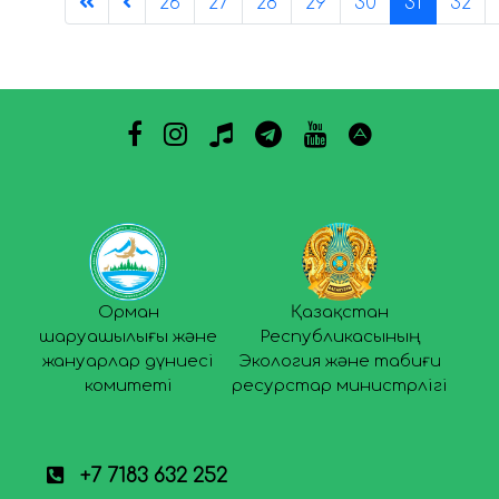
26
27
28
29
30
31
32
Орман
Қазақстан
шаруашылығы және
Республикасының
жануарлар дүниесі
Экология және табиғи
комитеті
ресурстар министрлігі
+7 7183 632 252