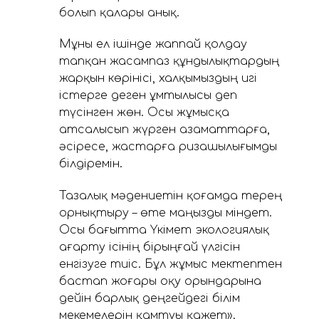
болып қалары анық.
Мұны ел ішінде жаппай қолдау
тапқан жасампаз құндылықтардың
жарқын көрінісі, халқымыздың игі
істерге деген ұмтылысы деп
түсінген жөн. Осы жұмысқа
атсалысып жүрген азаматтарға,
әсіресе, жастарға ризашылығымды
білдіремін.
Тазалық мәдениетін қоғамда терең
орнықтыру – өте маңызды міндет.
Осы бағытта Үкімет экологиялық
ағарту ісінің бірыңғай үлгісін
енгізуге тиіс. Бұл жұмыс мектептен
бастап жоғары оқу орындарына
дейін барлық деңгейдегі білім
мекемелерін қамтуы қажет».