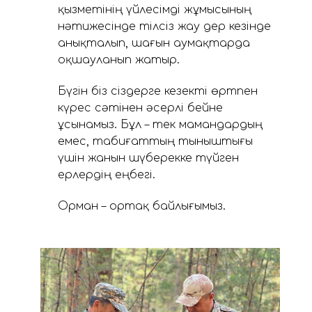
қызметінің үйлесімді жұмысының
нәтижесінде тілсіз жау дер кезінде
анықталып, шағын аумақтарда
оқшауланып жатыр.
Бүгін біз сіздерге кезекті өртпен
күрес сәтінен әсерлі бейне
ұсынамыз. Бұл – тек мамандардың
емес, табиғаттың тыныштығы
үшін жанын шүберекке түйген
ерлердің еңбегі.
Орман – ортақ байлығымыз.