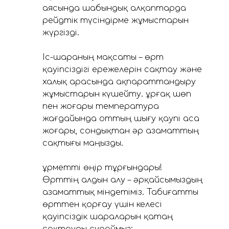
аясында шабындық алқаптарда
рейдтік түсіндірме жұмыстарын
жүргізді.
⠀
Іс-шараның мақсаты – өрт
қауіпсіздігі ережелерін сақтау және
халық арасында ақпараттандыру
жұмыстарын күшейту. Құрғақ шөп
пен жоғары температура
жағдайында оттың шығу қаупі аса
жоғары, сондықтан әр азаматтың
сақтығы маңызды.
⠀
Құрметті өңір тұрғындары!
Өрттің алдын алу – әрқайсымыздың
азаматтық міндетіміз. Табиғатты
өрттен қорғау үшін келесі
қауіпсіздік шараларын қатаң
сақтауды сұраймыз: