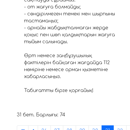
- от жағуға болмайды;
- сөндірілмеген темекі мен шырпыны
тастамаңыз;
- арнайы жабдықталмаған жерде
қоқыс пен шөп қалдықтарын жағуға
тыйым салынады.
⠀
Өрт немесе заңбұзушылық
фактілерін байқаған жағдайда 112
нөміріне немесе орман қызметіне
хабарласыңыз.
⠀
Табиғатты бірге қорғайық!
31 бет. Барлығы: 74