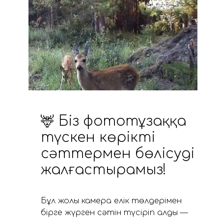
🦌 Біз фототұзаққа
түскен көрікті
сәттермен бөлісуді
жалғастырамыз!
Бұл жолы камера елік төлдерімен
бірге жүрген сәтін түсіріп алды —