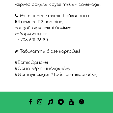
жерлер арқылы кіруге тыйым салынады.
📞 Өрт немесе түтін байқасаңыз:
101 немесе 112 нөміріне,
сондай-ақ кезекші бөлімге
хабарласыңыз:
+7 705 601 96 80
🌿 Табиғатты бірге қорғайық!
#ЕртісОрманы
#ОрманӨртініңАлдынАлу
#ӨртҚауіпсіздігі #ТабиғаттыҚорғайық