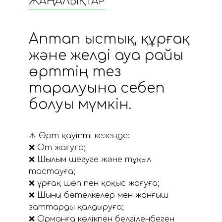
ЖАҢАЛЫҚТАР
Аптап ыстық, құрғақ
және желді ауа райы
өрттің тез
таралуына себеп
болуы мүмкін.
⚠️ Өрт қауіпті кезеңде:
❌ От жағуға;
❌ Шылым шегуге және тұқыл
тастауға;
❌ Құрғақ шөп пен қоқыс жағуға;
❌ Шыны бөтелкелер мен жанғыш
заттарды қалдыруға;
❌ Орманға көлікпен белгіленбеген