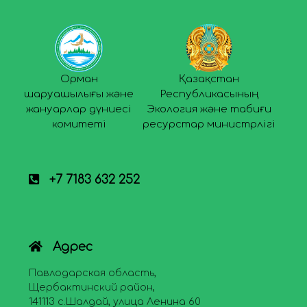
Орман
Қазақстан
шаруашылығы және
Республикасының
жануарлар дүниесі
Экология және табиғи
комитеті
ресурстар министрлігі
+7 7183 632 252
Адрес
Павлодарская область,
Щербактинский район,
141113 с.Шалдай, улица Ленина 60