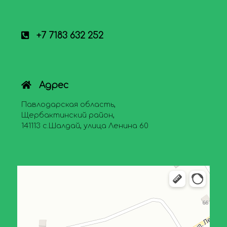
+7 7183 632 252
Адрес
Павлодарская область,
Щербактинский район,
141113 с.Шалдай, улица Ленина 60