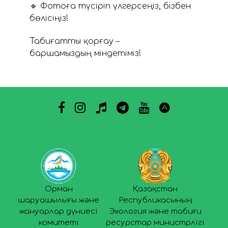
🔹 Фотоға түсіріп үлгерсеңіз, бізбен
бөлісіңіз!
Табиғатты қорғау –
баршамыздың міндетіміз!
Орман
Қазақстан
шаруашылығы және
Республикасының
жануарлар дүниесі
Экология және табиғи
комитеті
ресурстар министрлігі