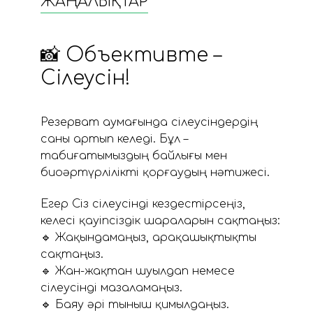
ЖАҢАЛЫҚТАР
📸 Объективте –
Сілеусін!
Резерват аумағында сілеусіндердің
саны артып келеді. Бұл –
табиғатымыздың байлығы мен
биоәртүрлілікті қорғаудың нәтижесі.
Егер Сіз сілеусінді кездестірсеңіз,
келесі қауіпсіздік шараларын сақтаңыз:
🔹 Жақындамаңыз, арақашықтықты
сақтаңыз.
🔹 Жан-жақтан шуылдап немесе
сілеусінді мазаламаңыз.
🔹 Баяу әрі тыныш қимылдаңыз.