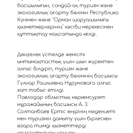
басшылығын, сондай-ақ туризм және
экологиялық ағарту бөлімін Республика
Күнімен және "Орман шаруашылығы
қызметкерлерінің" кәсіби мерекесімен
құттықтау мақсатында келді.
Дөңгелек үстелде жемісті
ынтымақтастық үшін шын жүректен
алғыс білдіріп, туризм және
экологиялық ағарту бөлімінің басшысы
Гүлнар Раильевна Нұрумоваға алғыс
хат табыс етілді.
Павлодар облыстық көркемсурет
мұражайының басшысы А. З.
Солтанбаев Ертіс өңірінің мәдениеті
мен туризмін дамыту үшін бірлескен
өзара тиімді қызметтерді
жалғастыруды ұсынды.