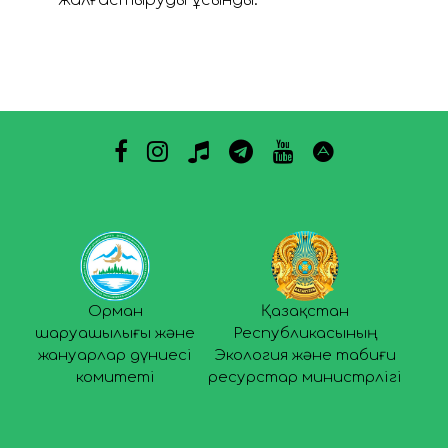
Орман
Қазақстан
шаруашылығы және
Республикасының
жануарлар дүниесі
Экология және табиғи
комитеті
ресурстар министрлігі