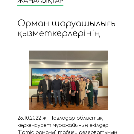
ЖАҢАЛЫҚТАР
Орман шаруашылығы
қызметкерлерінің
25.10.2022 ж. Павлодар облыстық
көркемсурет мұражайының өкілдері
"Ертіс орманы" табиғи резерватының