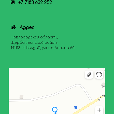
+7 7183 632 252
Адрес
Павлодарская область,
Щербактинский район,
141113 с.Шалдай, улица Ленина 60