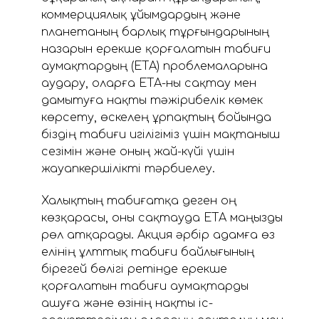
коммерциялық ұйымдардың және
планетаның барлық тұрғындарының
назарын ерекше қорғалатын табиғи
аумақтардың (ЕҚТА) проблемаларына
аудару, оларға ЕҚТА-ны сақтау мен
дамытуға нақты тәжірибелік көмек
көрсету, өскелең ұрпақтың бойында
біздің табиғи игілігіміз үшін мақтаныш
сезімін және оның жай-күйі үшін
жауапкершілікті тәрбиелеу.
Халықтың табиғатқа деген оң
көзқарасы, оны сақтауда ЕҚТА маңызды
рөл атқарады. Акция әрбір адамға өз
елінің ұлттық табиғи байлығының
бірегей бөлігі ретінде ерекше
қорғалатын табиғи аумақтарды
ашуға және өзінің нақты іс-