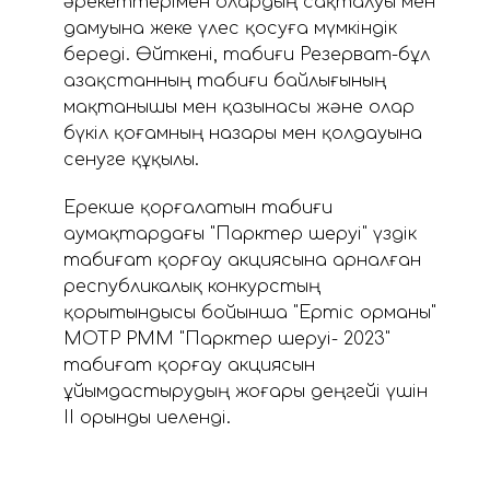
әрекеттерімен олардың сақталуы мен
дамуына жеке үлес қосуға мүмкіндік
береді. Өйткені, табиғи Резерват-бұл
Қазақстанның табиғи байлығының
мақтанышы мен қазынасы және олар
бүкіл қоғамның назары мен қолдауына
сенуге құқылы.
Ерекше қорғалатын табиғи
аумақтардағы "Парктер шеруі" үздік
табиғат қорғау акциясына арналған
республикалық конкурстың
қорытындысы бойынша "Ертіс орманы"
МОТР РММ "Парктер шеруі- 2023"
табиғат қорғау акциясын
ұйымдастырудың жоғары деңгейі үшін
ІІ орынды иеленді.