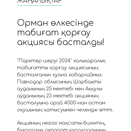
ЖАҢАЛЫҚТАР
Орман өлкесінде
табиғат қорғау
акциясы басталды!
"Парктер шеруі 2024" халықаралық
табиғатты қорғау акциясының
басталғанын қуана хабарлаймыз.
Павлодар облысының Шарбақты
ауданының 25 мектебі мен Аққулы
ауданының 23 мектебі акцияның
басталуына орай 4000-нан астам
оқушының қатысуымен челендж өтті.
Акцияның негізгі мақсаты-биліктің,
бұқаралық ақпарат құралдарының,