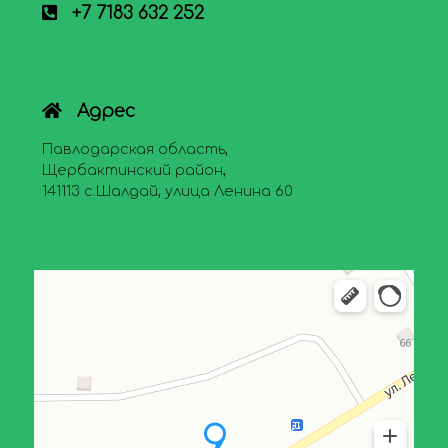
+7 7183 632 252
Адрес
Павлодарская область,
Щербактинский район,
141113 с.Шалдай, улица Ленина 60