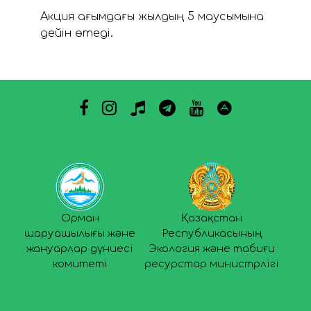
Акция ағымдағы жылдың 5 маусымына
дейін өтеді.
Орман
Қазақстан
шаруашылығы және
Республикасының
жануарлар дүниесі
Экология және табиғи
комитеті
ресурстар министрлігі