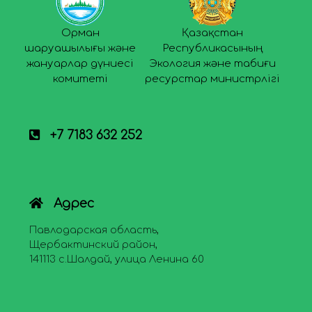
Орман
Қазақстан
шаруашылығы және
Республикасының
жануарлар дүниесі
Экология және табиғи
комитеті
ресурстар министрлігі
+7 7183 632 252
Адрес
Павлодарская область,
Щербактинский район,
141113 с.Шалдай, улица Ленина 60