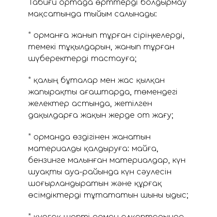
Табиғи ортада өрттерді болдырмау
мақсатында тыйым салынады:
* орманға жанып тұрған сіріңкелерді,
темекі тұқылдарын, жанып тұрған
шүберектерді тастауға;
* қалың бұталар мен жас қылқан
жапырақты ағаштарда, төмендегі
желектер астында, жетілген
дақылдарға жақын жерде от жағу;
* орманда өздігінен жанатын
материалды қалдыруға: майға,
бензинге малынған материалдар, күн
шуақты ауа-райында күн сәулесін
шоғырландыратын және құрғақ
өсімдіктерді тұтататын шыны ыдыс;
* құрғақ шөпті орман алқаптарында,