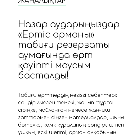
ЖАҢАЛЫҚТАР
Назар аударыңыздар
«Ертіс орманы»
табиғи резерваты
аумағында өрт
қауіпті маусым
басталды!
Табиғи өрттердің негізгі себептері:
сөндірілмеген темекі, жанып тұрған
сіріңке, майланған немесе жаңғыш
заттармен сіңген материалдар, шыны
бөтелке, көлік құралының сөндіргішінен
ұшқын, ескі шөпті, орман алқабының