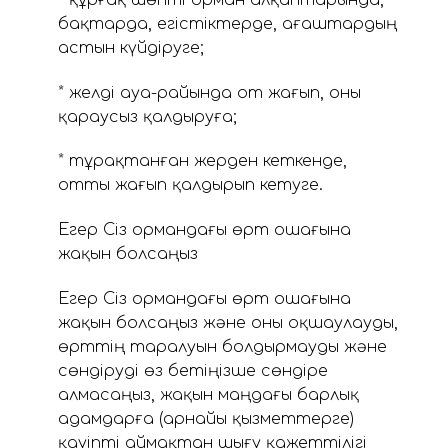
бақтарда, егістіктерде, ағаштардың
астын күйдіруге;
* желді ауа-райында от жағып, оны
қараусыз қалдыруға;
* тұрақтанған жерден кеткенде,
отты жағып қалдырып кетуге.
Егер Сіз ормандағы өрт ошағына
жақын болсаңыз
Егер Сіз ормандағы өрт ошағына
жақын болсаңыз және оны оқшаулауды,
өрттің таралуын болдырмауды және
сөндіруді өз бетіңізше сөндіре
алмасаңыз, жақын маңдағы барлық
адамдарға (арнайы қызметтерге)
қауіпті аймақтан шығу қажеттілігі