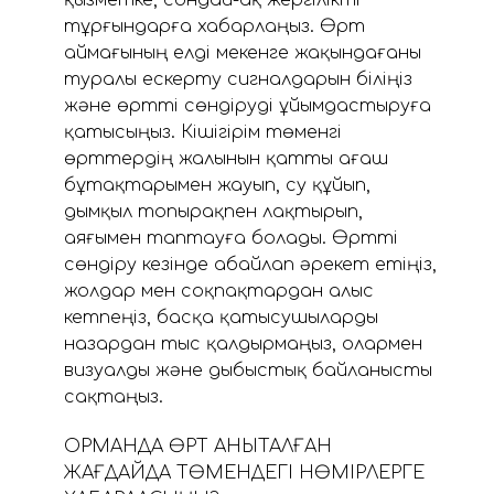
тұрғындарға хабарлаңыз. Өрт
аймағының елді мекенге жақындағаны
туралы ескерту сигналдарын біліңіз
және өртті сөндіруді ұйымдастыруға
қатысыңыз. Кішігірім төменгі
өрттердің жалынын қатты ағаш
бұтақтарымен жауып, су құйып,
дымқыл топырақпен лақтырып,
аяғымен таптауға болады. Өртті
сөндіру кезінде абайлап әрекет етіңіз,
жолдар мен соқпақтардан алыс
кетпеңіз, басқа қатысушыларды
назардан тыс қалдырмаңыз, олармен
визуалды және дыбыстық байланысты
сақтаңыз.
ОРМАНДА ӨРТ АНЫҚТАЛҒАН
ЖАҒДАЙДА ТӨМЕНДЕГІ НӨМІРЛЕРГЕ