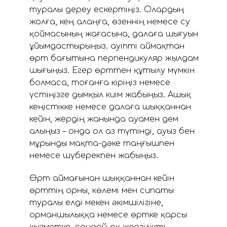
туралы дереу ескертіңіз. Олардың
жолға, кең алаңға, өзеннің немесе су
қоймасының жағасына, далаға шығуын
ұйымдастырыңыз. Қауіпті аймақтан
өрт бағытына перпендикуляр жылдам
шығыңыз. Егер өрттен құтылу мүмкін
болмаса, тоғанға кіріңіз немесе
үстіңізге дымқыл киім жабыңыз. Ашық
кеңістікке немесе далаға шыққаннан
кейін, жердің жанында ауамен дем
алыңыз – онда ол аз түтінді, ауыз бен
мұрынды мақта-дәке таңғышпен
немесе шүберекпен жабыңыз.
Өрт аймағынан шыққаннан кейін
өрттің орны, көлемі мен сипаты
туралы елді мекен әкімшілігіне,
орманшылыққа немесе өртке қарсы
қызметке, сондай-ақ жергілікті