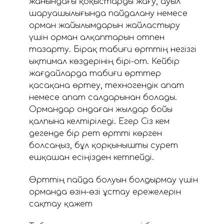
жанындағы қоқыстарды жағу, ауыл
шаруашылығында пайдалану немесе
орман жайылымдарын жайластыру
үшін орман алқаптарын отпен
тазарту. Бірақ табиғи өрттің негізгі
ықтимал көздерінің бірі-от. Кейбір
жағдайларда табиғи өрттер
қасақана өртеу, техногендік апат
немесе апат салдарынан болады.
Ормандар ондаған жылдар бойы
қалпына келтіріледі. Егер Сіз кем
дегенде бір рет өртті көрген
болсаңыз, бұл қорқынышты сурет
ешқашан есіңізден кетпейді.
Өрттің пайда болуын болдырмау үшін
орманда өзін-өзі ұстау ережелерін
сақтау қажет