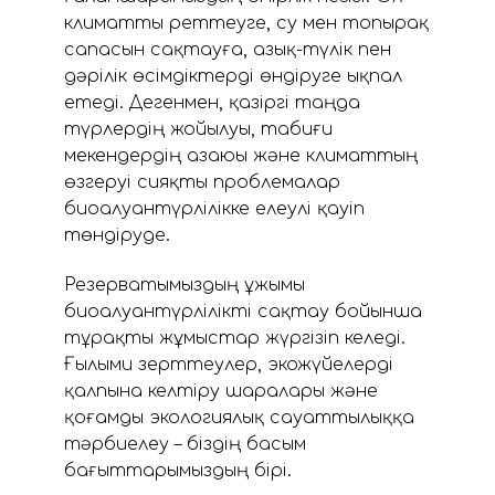
климатты реттеуге, су мен топырақ
сапасын сақтауға, азық-түлік пен
дәрілік өсімдіктерді өндіруге ықпал
етеді. Дегенмен, қазіргі таңда
түрлердің жойылуы, табиғи
мекендердің азаюы және климаттың
өзгеруі сияқты проблемалар
биоалуантүрлілікке елеулі қауіп
төндіруде.
Резерватымыздың ұжымы
биоалуантүрлілікті сақтау бойынша
тұрақты жұмыстар жүргізіп келеді.
Ғылыми зерттеулер, экожүйелерді
қалпына келтіру шаралары және
қоғамды экологиялық сауаттылыққа
тәрбиелеу – біздің басым
бағыттарымыздың бірі.