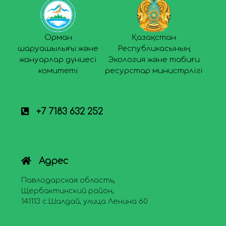
Орман
Қазақстан
шаруашылығы және
Республикасының
жануарлар дүниесі
Экология және табиғи
комитеті
ресурстар министрлігі
+7 7183 632 252
Адрес
Павлодарская область,
Щербактинский район,
141113 с.Шалдай, улица Ленина 60