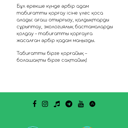
Бұл ерекше күнде әрбір адам
табиғатты қорғау ісіне үлес қоса
алады: ағаш отырғызу, қалдықтарды
сұрыптау, экологиялық бастамаларды
қолдау – табиғатты қорғауға
жасалған әрбір қадам маңызды.
Табиғатты бірге қорғайық –
болашақты бірге сақтайық!