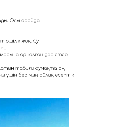
ады. Осы орайда
іршілік жоқ. Су
еді.
ыларына арналған дәрістер
алатын табиғи аумақта аң
ны үшін бес мың айлық есептік