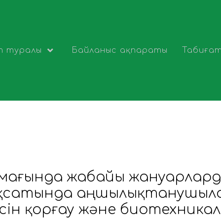
т туралы
Байланыс ақпараты
Табиға
мағында жабайы жануарлард
ақсатында аңшылықтанушыла
сін қорғау және биотехникал