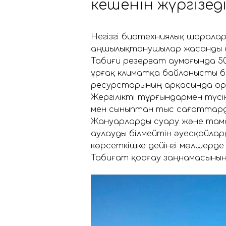
кешенін жүргізеді
Негізгі биотехниялық шарала
аңшылықтанушылар жасанды с
Табиғи резерват аумағында 50
Құрғақ климатқа байланысты б
ресурстарының арқасында орм
Жергілікті тұрғындармен түс
мен сыныптан тыс сағаттарда
Жануарларды суару және тама
аулауды білмейтін әуесқойлард
көрсеткішке дейінгі мөлшерде 
Табиғат қорғау заңнамасының