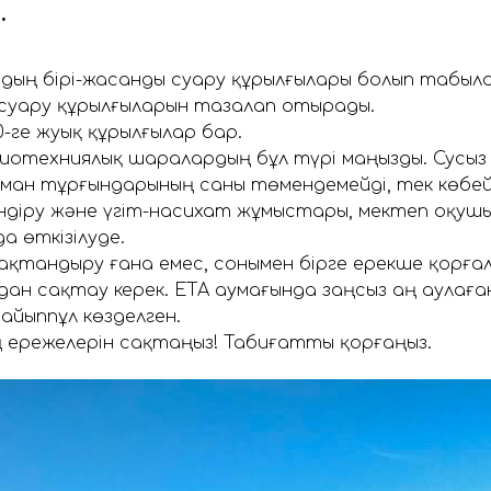
.
рдың бірі-жасанды суару құрылғылары болып табыл
уару құрылғыларын тазалап отырады.
-ге жуық құрылғылар бар.
иотехниялық шаралардың бұл түрі маңызды. Сусыз т
ан тұрғындарының саны төмендемейді, тек көбей
індіру және үгіт-насихат жұмыстары, мектеп оқуш
 өткізілуде.
қтандыру ғана емес, сонымен бірге ерекше қорғ
ан сақтау керек. ЕҚТА аумағында заңсыз аң аулаға
айыппұл көзделген.
 ережелерін сақтаңыз! Табиғатты қорғаңыз.