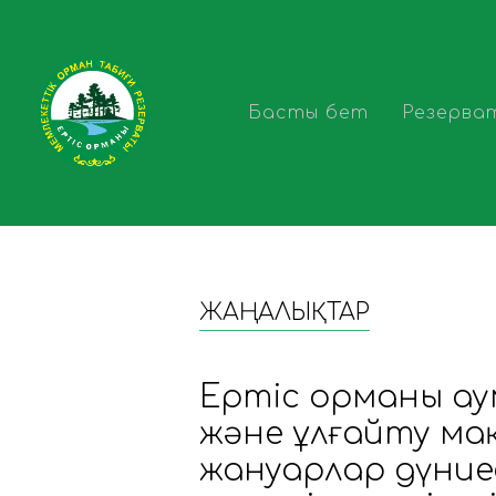
Басты бет
Резерва
ЖАҢАЛЫҚТАР
Ертіс орманы ау
және ұлғайту м
жануарлар дүние