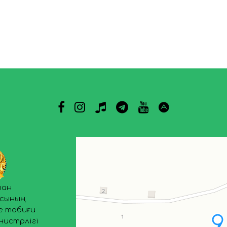
тан
асының
е табиғи
нистрлігі