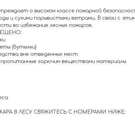
дупреждает о высоком классе пожарной безопаснос
ды и сухими порывистыми ветрами. В связи с эт
сти во избежание лесных пожаров.
РЕЩЕНО:
ки
еты (бутылки)
едства вне отведенных мест
 пропитанные горючим веществами материалы
еса
ЖАРА В ЛЕСУ СВЯЖИТЕСЬ С НОМЕРАМИ НИЖЕ: