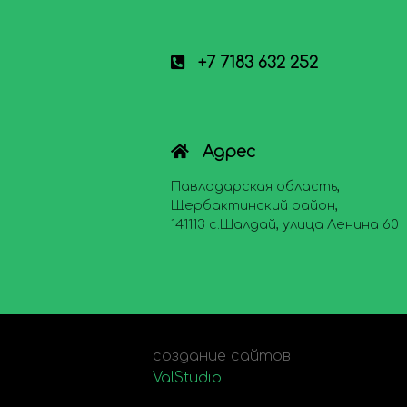
+7 7183 632 252
Адрес
Павлодарская область,
Щербактинский район,
141113 с.Шалдай, улица Ленина 60
создание сайтов
ValStudio