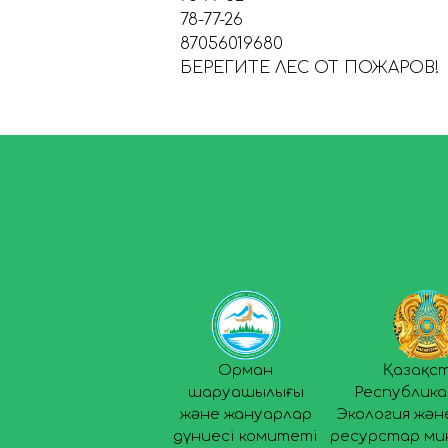
78-77-26
87056019680
БЕРЕГИТЕ ЛЕС ОТ ПОЖАРОВ!
Орман
Қазақс
шаруашылығы
Республик
және жануарлар
Экология жән
дүниесі комитеті
ресурстар ми