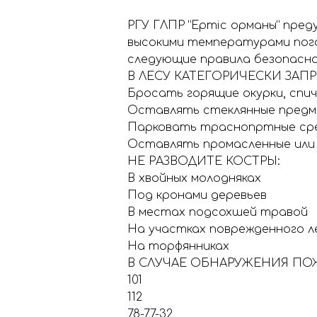
РГУ ГЛПР “Ертіс орманы” пре
высокими температурами пого
следующие правила безопасно
В ЛЕСУ КАТЕГОРИЧЕСКИ ЗАП
Бросать горящие окурки, спич
Оставлять стеклянные предм
Парковать траснопртные ср
Оставлять промасленные или
НЕ РАЗВОДИТЕ КОСТРЫ:
В хвойных молодняках
Под кронами деревьев
В местах подсохшей травой
На участках поврежденного л
На торфянниках
В СЛУЧАЕ ОБНАРУЖЕНИЯ ПО
101
112
78-77-32