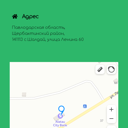
Адрес
Павлодарская область,
Щербактинский район,
141113 с.Шалдай, улица Ленина 60