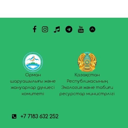
Орман
Қазақстан
шаруашылығы және
Республикасының
жануарлар дүниесі
Экология және табиғи
комитеті
ресурстар министрлігі
+7 7183 632 252