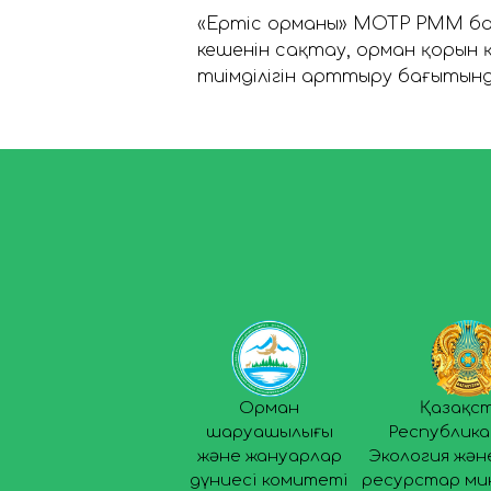
«Ертіс орманы» МОТР РММ ба
кешенін сақтау, орман қорын 
тиімділігін арттыру бағытынд
Орман
Қазақс
шаруашылығы
Республик
және жануарлар
Экология жән
дүниесі комитеті
ресурстар ми