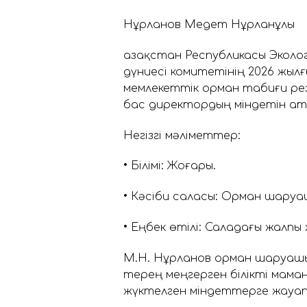
Нұрланов Медет Нұрланұлы
Қазақстан Республикасы Экол
дүниесі комитетінің 2026 жы
мемлекеттік орман табиғи ре
бас директордың міндетін а
Негізгі мәліметтер:
• Білімі: Жоғары.
• Кәсіби саласы: Орман шаруа
• Еңбек өтілі: Саладағы жалпы
М.Н. Нұрланов орман шаруашыл
терең меңгерген білікті маман
жүктелген міндеттерге жауап