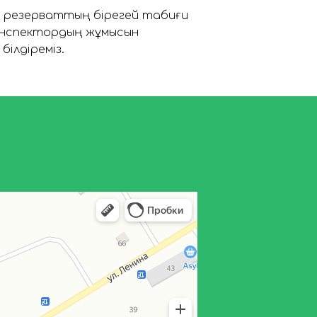
 резерваттың бірегей табиғи
 инспектордың жұмысын
ілдіреміз.