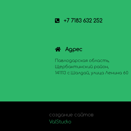
+7 7183 632 252
Адрес
Павлодарская область,
Щербактинский район,
141113 с.Шалдай, улица Ленина 60
создание сайтов
ValStudio