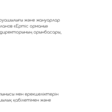
аруашылығы және жануарлар
ланов «Ертіс орманы»
с директорының орынбасары,
тынысы мен ерекшеліктерін
ушылық қабілетімен және