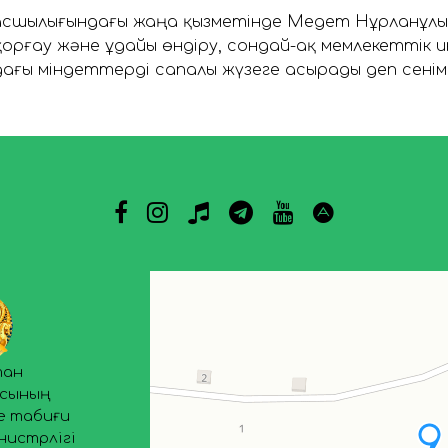
сшылығындағы жаңа қызметінде Медет Нұрланұлы
қорғау және ұдайы өндіру, сондай-ақ мемлекеттік
ағы міндеттерді сапалы жүзеге асырады деп сенім б
тан
асының
е табиғи
нистрлігі