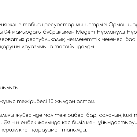
огия және табиғи ресурстар министрлігі Орман ш
лғы 04 мамырдағы бұйрығымен Медет Нұрланұлы Нұр
зерваты» республикалық мемлекеттік мекемесі ба
тқарушы лауазымына тағайындалды.
шылығы.
 жұмыс тәжірибесі 10 жылдан астам.
ығы жүйесінде мол тәжірибесі бар, саланың ішкі 
. Өзінің еңбек жолында кәсібилігімен, ұйымдастыр
кершілікпен қарауымен танылды.