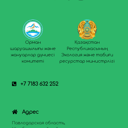
Орман
Қазақстан
шаруашылығы және
Республикасының
жануарлар дүниесі
Экология және табиғи
комитеті
ресурстар министрлігі
+7 7183 632 252
Адрес
Павлодарская область,