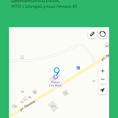
Щербактинский район,
141113 с.Шалдай, улица Ленина 60