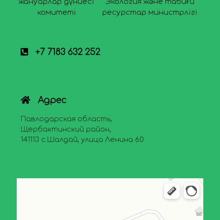
жануарлар дүниесі
Экология және табиғи
комитеті
ресурстар министрлігі
+7 7183 632 252
Адрес
Павлодарская область,
Щербактинский район,
141113 с.Шалдай, улица Ленина 60