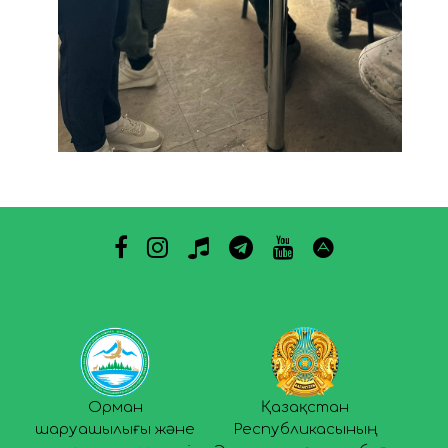
Орман
Қазақстан
шаруашылығы және
Республикасының