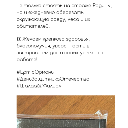
не только стоять на страже Родины,
но и ежедневно оберегать
окружающую среду, леса и их
обитателей.
👏 Желаем крепкого здоровья,
благополучия, уверенности в
завтрашнем дне и новых успехов в
работе!
#ЕртісОрманы
#ДеньЗащитникаОтечества
#Шалдай#Филиал