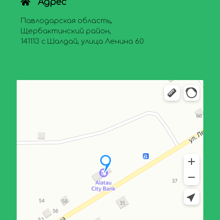
Адрес
Павлодарская область,
Щербактинский район,
141113 с.Шалдай, улица Ленина 60