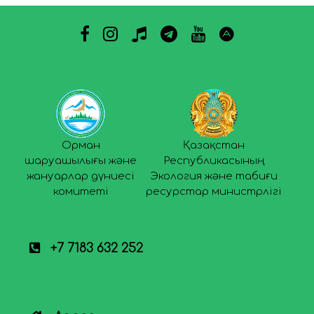
Орман
Қазақстан
шаруашылығы және
Республикасының
жануарлар дүниесі
Экология және табиғи
комитеті
ресурстар министрлігі
+7 7183 632 252