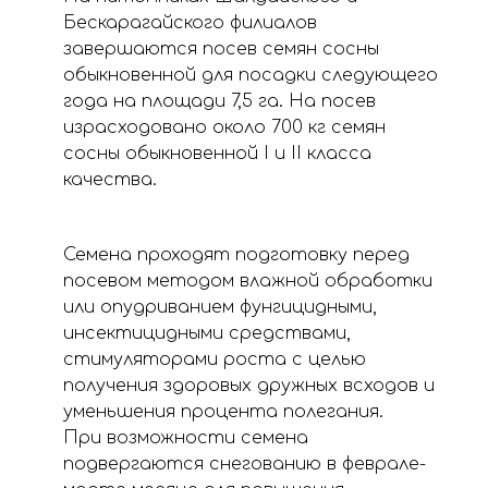
Бескарагайского филиалов
завершаются посев семян сосны
обыкновенной для посадки следующего
года на площади 7,5 га. На посев
израсходовано около 700 кг семян
сосны обыкновенной I и II класса
качества.
Семена проходят подготовку перед
посевом методом влажной обработки
или опудриванием фунгицидными,
инсектицидными средствами,
стимуляторами роста с целью
получения здоровых дружных всходов и
уменьшения процента полегания.
При возможности семена
подвергаются снегованию в феврале-