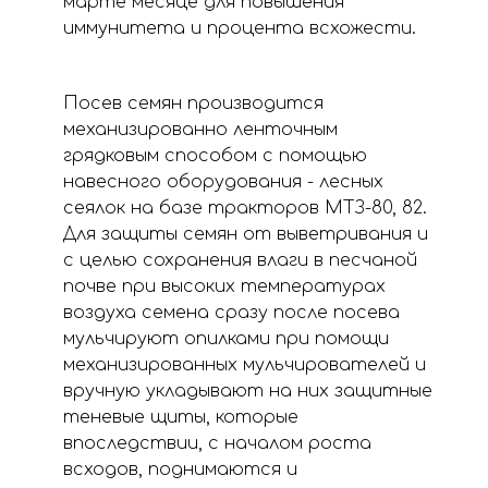
марте месяце для повышения
иммунитета и процента всхожести.
Посев семян производится
механизированно ленточным
грядковым способом с помощью
навесного оборудования - лесных
сеялок на базе тракторов МТЗ-80, 82.
Для защиты семян от выветривания и
с целью сохранения влаги в песчаной
почве при высоких температурах
воздуха семена сразу после посева
мульчируют опилками при помощи
механизированных мульчирователей и
вручную укладывают на них защитные
теневые щиты, которые
впоследствии, с началом роста
всходов, поднимаются и