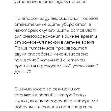
устанавливаются вдоль посевов.
На втором году выращивания посевов
отенительные щиты убираются, в
некоторых случаях щиты оставляют
для снегозадержания в зимнее время и
от занесения песком в летнее время
Полив питомников производится
двумя способами: механизировано
поливочной капельной системой
орошения и дождевальной установкой
ДДН- 70.
С целью ухода за сеянцами от
сорняков в первый и второй годы
выращивания посадочного материала
рабочими питомника производится