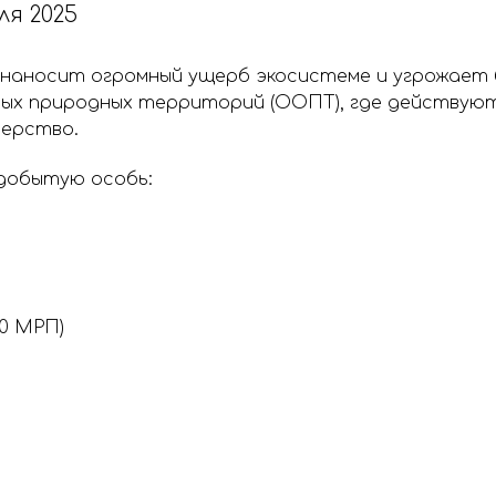
ля 2025
 наносит огромный ущерб экосистеме и угрожает
мых природных территорий (ООПТ), где действую
ерство.
добытую особь:
)
60 МРП)