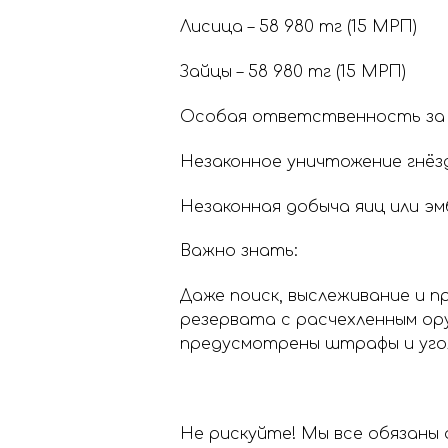
Лисица – 58 980 тг (15 МРП)
Зайцы – 58 980 тг (15 МРП)
Особая ответственность за в
Незаконное уничтожение гнёзд
Незаконная добыча яиц или э
Важно знать:
Даже поиск, выслеживание и 
резервата с расчехленным ор
предусмотрены штрафы и уго
Не рискуйте! Мы все обязаны