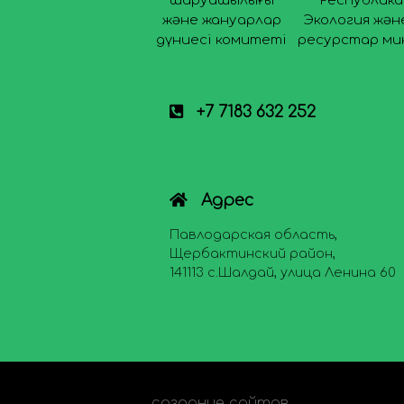
шаруашылығы
Республик
және жануарлар
Экология жән
дүниесі комитеті
ресурстар ми
+7 7183 632 252
Адрес
Павлодарская область,
Щербактинский район,
141113 с.Шалдай, улица Ленина 60
создание сайтов