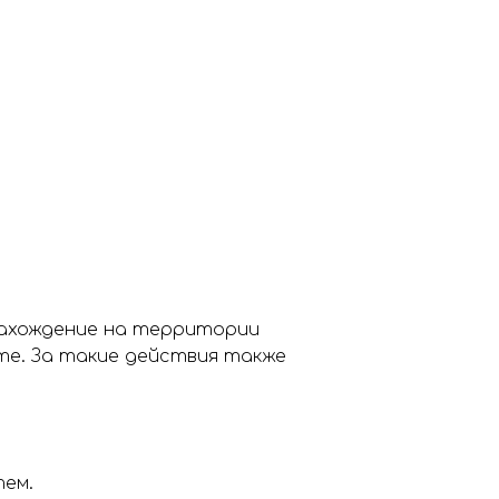
 нахождение на территории
те. За такие действия также
тем.