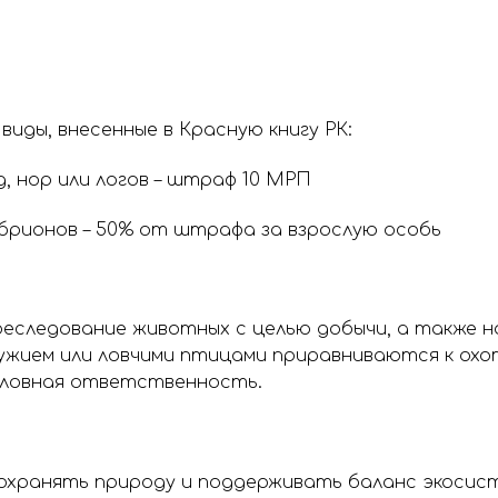
иды, внесенные в Красную книгу РК:
, нор или логов – штраф 10 МРП
мбрионов – 50% от штрафа за взрослую особь
преследование животных с целью добычи, а также
ужием или ловчими птицами приравниваются к охо
ловная ответственность.
 охранять природу и поддерживать баланс экосис