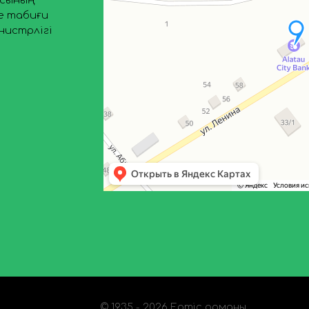
асының
е табиғи
нистрлігі
© 1935 - 2026 Ертіс орманы