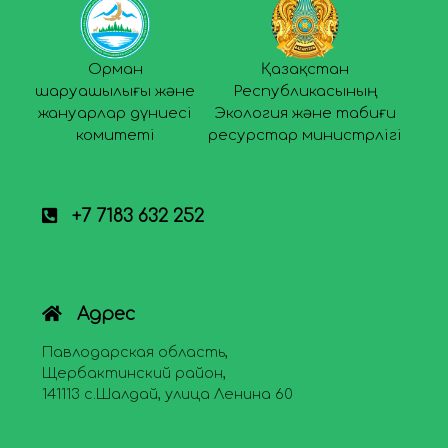
Орман
Қазақстан
шаруашылығы және
Республикасының
жануарлар дүниесі
Экология және табиғи
комитеті
ресурстар министрлігі
+7 7183 632 252
Адрес
Павлодарская область,
Щербактинский район,
141113 с.Шалдай, улица Ленина 60