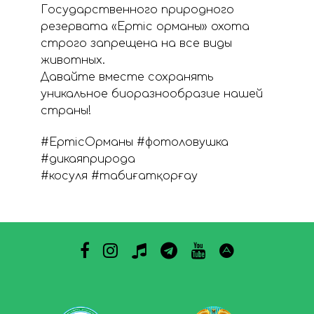
Государственного природного
резервата «Ертіс орманы» охота
строго запрещена на все виды
животных.
Давайте вместе сохранять
уникальное биоразнообразие нашей
страны!
#ЕртісОрманы #фотоловушка
#дикаяприрода
#косуля #табиғатқорғау